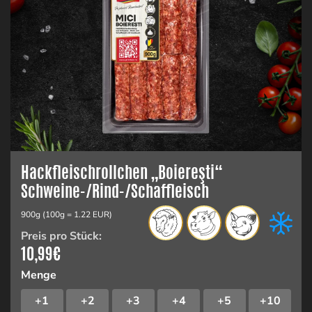
Hackfleischrollchen „Boiereşti“
Schweine-/Rind-/Schaffleisch
900g (100g = 1.22 EUR)
Preis pro Stück:
10,99
€
Menge
+1
+2
+3
+4
+5
+10