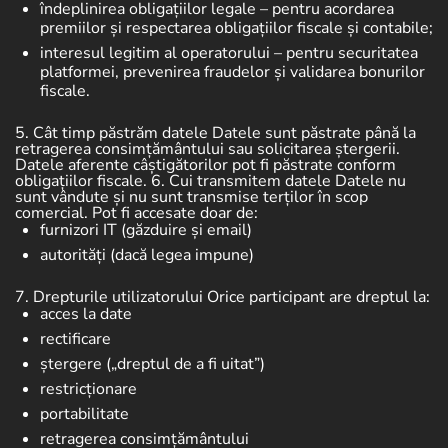
îndeplinirea obligațiilor legale
– pentru acordarea
premiilor și respectarea obligațiilor fiscale și contabile;
interesul legitim al operatorului
– pentru securitatea
platformei, prevenirea fraudelor și validarea bonurilor
fiscale.
5. Cât timp păstrăm datele
Datele sunt păstrate până la
retragerea consimțământului sau solicitarea ștergerii.
Datele aferente câștigătorilor pot fi păstrate conform
obligațiilor fiscale.
6. Cui transmitem datele
Datele nu
sunt vândute și nu sunt transmise terților în scop
comercial. Pot fi accesate doar de:
furnizori IT (găzduire și email)
autorități (dacă legea impune)
7. Drepturile utilizatorului
Orice participant are dreptul la:
acces la date
rectificare
ștergere („dreptul de a fi uitat”)
restricționare
portabilitate
retragerea consimțământului