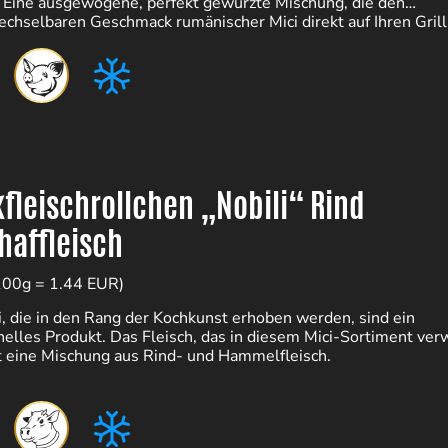
 Eine ausgewogene, perfekt gewürzte Mischung, die den
chselbaren Geschmack rumänischer Mici direkt auf Ihren Grill 
fleischrollchen „Nobili“ Rind
haffleisch
100g = 1.44 EUR)
i, die in den Rang der Kochkunst erhoben werden, sind ein
onelles Produkt. Das Fleisch, das in diesem Mici-Sortiment ve
st eine Mischung aus Rind- und Hammelfleisch.