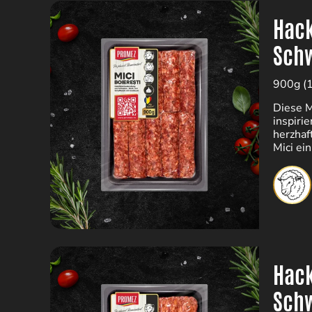
Hack
Schw
900g (
Diese M
inspiri
herzhaf
Mici ei
Familie
Hack
Schw