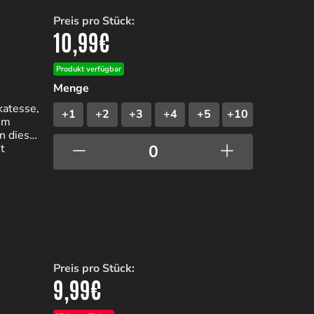
Preis pro Stück:
10,99
€
Produkt verfügbar
Menge
katesse,
+1
+2
+3
+4
+5
+10
nem
n diese
t
Preis pro Stück:
9,99
€