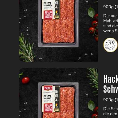
900g (
Die aus
Mahlzei
sind di
wenn S
Hack
Schw
900g (
Die Sch
die den