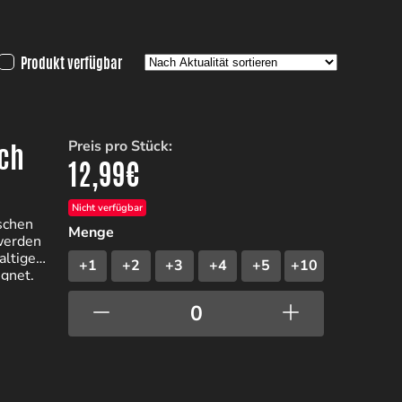
Produkt verfügbar
sch
Preis pro Stück:
12,99
€
Nicht verfügbar
schen
Menge
 werden
altiges
+1
+2
+3
+4
+5
+10
ignet.