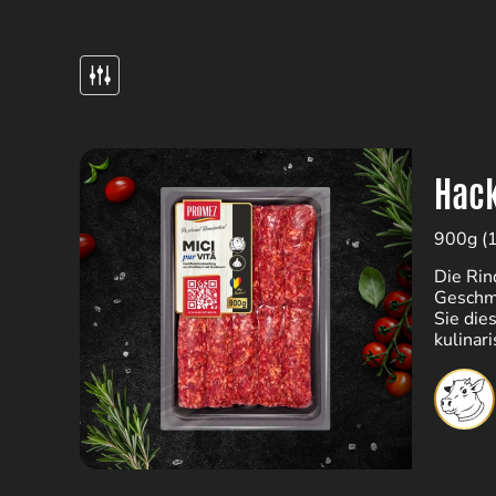
Hack
900g (
Die Rin
Geschma
Sie die
kulinar