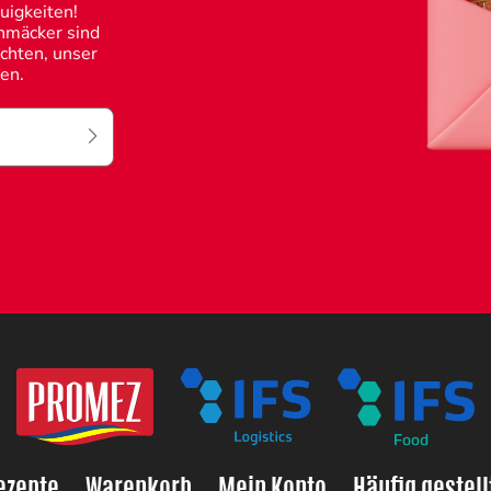
uigkeiten!
chmäcker sind
chten, unser
den.
ezepte
Warenkorb
Mein Konto
Häufig gestell