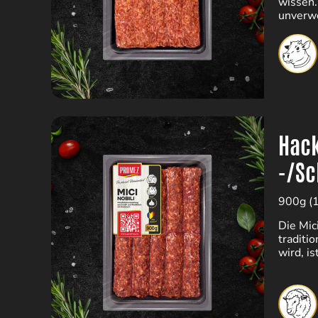
wissen.
unverwe
Hack
-/Sc
900g (
Die Mic
traditi
wird, i