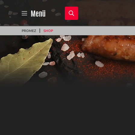
Products
Menü
search
|
PROMEZ
SHOP