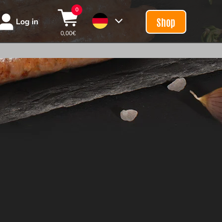
0
Shop
Log in
0,00
€