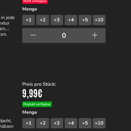
Nicht verfügbar
Menge
in jede
+1
+2
+3
+4
+5
+10
extur
en,
ten.
Preis pro Stück:
9,99
€
Produkt verfügbar
Menge
dacht,
+1
+2
+3
+4
+5
+10
chätzen