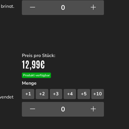
bringt.
Preis pro Stück:
12,99
€
Produkt verfügbar
Menge
+1
+2
+3
+4
+5
+10
rwendet