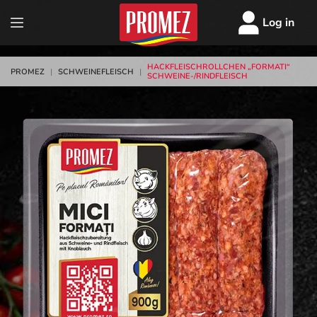
Log in
HACKFLEISCHROLLCHEN „FORMATI“
PROMEZ
|
SCHWEINEFLEISCH
|
SCHWEINE-/RINDFLEISCH